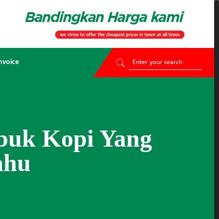
nvoice
buk Kopi Yang
ahu