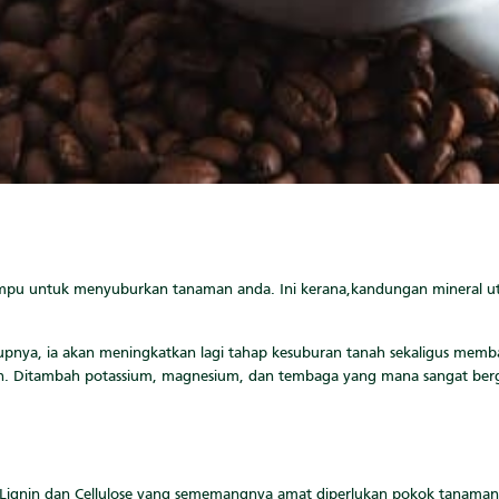
mpu untuk menyuburkan tanaman anda. Ini kerana,kandungan mineral utam
ukupnya, ia akan meningkatkan lagi tahap kesuburan tanah sekaligus mem
en. Ditambah potassium, magnesium, dan tembaga yang mana sangat be
i Lignin dan Cellulose yang sememangnya amat diperlukan pokok tanama