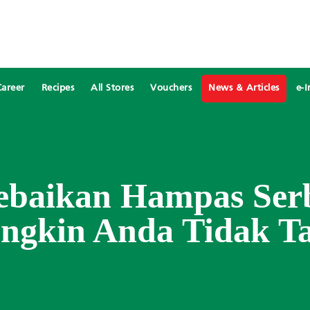
Career
Recipes
All Stores
Vouchers
News & Articles
e-I
ebaikan Hampas Ser
ngkin Anda Tidak T