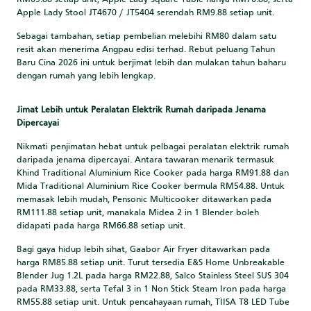
RM69.88 setiap unit, Apple Lady Square Table hanya RM76.88, serta
Apple Lady Stool JT4670 / JT5404 serendah RM9.88 setiap unit.
Sebagai tambahan, setiap pembelian melebihi RM80 dalam satu
resit akan menerima Angpau edisi terhad. Rebut peluang Tahun
Baru Cina 2026 ini untuk berjimat lebih dan mulakan tahun baharu
dengan rumah yang lebih lengkap.
Jimat Lebih untuk Peralatan Elektrik Rumah daripada Jenama
Dipercayai
Nikmati penjimatan hebat untuk pelbagai peralatan elektrik rumah
daripada jenama dipercayai. Antara tawaran menarik termasuk
Khind Traditional Aluminium Rice Cooker pada harga RM91.88 dan
Mida Traditional Aluminium Rice Cooker bermula RM54.88. Untuk
memasak lebih mudah, Pensonic Multicooker ditawarkan pada
RM111.88 setiap unit, manakala Midea 2 in 1 Blender boleh
didapati pada harga RM66.88 setiap unit.
Bagi gaya hidup lebih sihat, Gaabor Air Fryer ditawarkan pada
harga RM85.88 setiap unit. Turut tersedia E&S Home Unbreakable
Blender Jug 1.2L pada harga RM22.88, Salco Stainless Steel SUS 304
pada RM33.88, serta Tefal 3 in 1 Non Stick Steam Iron pada harga
RM55.88 setiap unit. Untuk pencahayaan rumah, TIISA T8 LED Tube