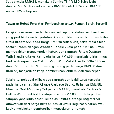
Set bermula RM9.88, manakala Sumite T8 4ft LED Tube Light
dengan SIRIM ditawarkan pada RM6.88 untuk 20W dan RM7.88
untuk 30W setiap unit.
Tawaran Hebat Peralatan Pembersihan untuk Rumah Bersih Berseri!
Lengkapkan rumah anda dengan pelbagai peralatan pembersihan
yang praktikal dan berpatutan. Antara pilihan menarik termasuk Xin
Grass Broom 555 pada harga RM4.68 setiap unit, serta Maid Clean
Sector Broom dengan Wooden Handle 75cm pada RM4.88. Untuk
memudahkan pengumpulan habuk dan sampah, Felton Dustpan
With Handle ditawarkan pada harga RM5.88, manakala pilihan mop
berkualiti seperti Xin Cotton Mop With Metal Handle 600A 120cm
dan E&S Home Flat Mop masing-masing pada harga RM9.88 dan
RM8.88, menjadikan kerja pembersihan lebih mudah dan cepat.
Selain itu, pelbagai pilihan beg sampah dan baldi turut tersedia
pada harga jimat. Star Choice Garbage Bag XL 8s hanya RM2.88,
Maxonic Oval Mopping Pail pada RM12.88, manakala Century 5
Gallon Water Pail boleh didapati pada RM7.88. Untuk keperluan
sampah yang lebih besar, Sekoplas Rextra Garbage Bag M/L/XL
ditawarkan dari harga RM6.88, sesuai untuk kegunaan harian atau
ketika melakukan pembersihan menyeluruh di rumah.