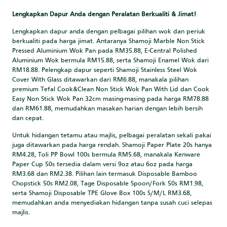
Lengkapkan Dapur Anda dengan Peralatan Berkualiti & Jimat!
Lengkapkan dapur anda dengan pelbagai pilihan wok dan periuk
berkualiti pada harga jimat. Antaranya Shamoji Marble Non Stick
Pressed Aluminium Wok Pan pada RM35.88, E-Central Polished
Aluminium Wok bermula RM15.88, serta Shamoji Enamel Wok dari
RM18.88. Pelengkap dapur seperti Shamoji Stainless Steel Wok
Cover With Glass ditawarkan dari RM6.88, manakala pilihan
premium Tefal Cook&Clean Non Stick Wok Pan With Lid dan Cook
Easy Non Stick Wok Pan 32cm masing-masing pada harga RM78.88
dan RM61.88, memudahkan masakan harian dengan lebih bersih
dan cepat.
Untuk hidangan tetamu atau majlis, pelbagai peralatan sekali pakai
juga ditawarkan pada harga rendah. Shamoji Paper Plate 20s hanya
RM4.28, Toli PP Bowl 100s bermula RM5.68, manakala Kenware
Paper Cup 50s tersedia dalam versi 9oz atau 6oz pada harga
RM3.68 dan RM2.38. Pilihan lain termasuk Disposable Bamboo
Chopstick 50s RM2.08, Tage Disposable Spoon/Fork 50s RM1.98,
serta Shamoji Disposable TPE Glove Box 100s S/M/L RM3.68,
memudahkan anda menyediakan hidangan tanpa susah cuci selepas
majlis.