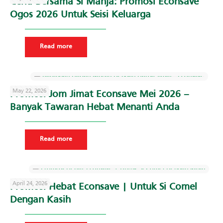
Ceria Bersama Si Manja: Promosi Econsave
Ogos 2026 Untuk Seisi Keluarga
Read more
May 22, 2026
Promosi Jom Jimat Econsave Mei 2026 –
Banyak Tawaran Hebat Menanti Anda
Read more
April 24, 2026
Promosi Hebat Econsave | Untuk Si Comel
Dengan Kasih