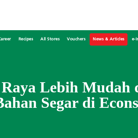
Career
Recipes
All Stores
Vouchers
News & Articles
e-I
i Raya Lebih Mudah 
ahan Segar di Econ