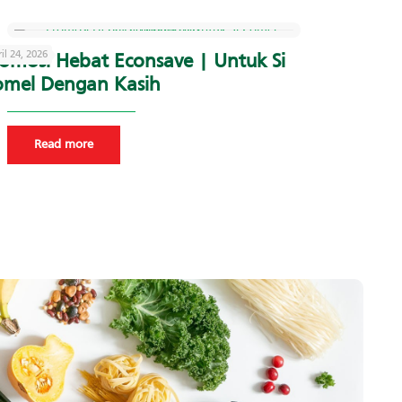
il 24, 2026
omosi Hebat Econsave | Untuk Si
mel Dengan Kasih
Read more