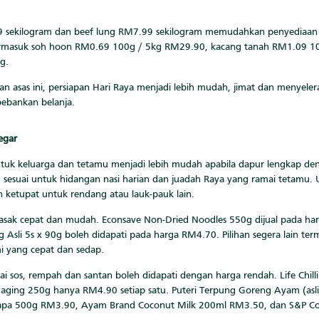
99 sekilogram dan beef lung RM7.99 sekilogram memudahkan penyediaan 
rmasuk soh hoon RM0.69 100g / 5kg RM29.90, kacang tanah RM1.09 1
g.
an asas ini, persiapan Hari Raya menjadi lebih mudah, jimat dan menyel
ebankan belanja.
egar
tuk keluarga dan tetamu menjadi lebih mudah apabila dapur lengkap de
sesuai untuk hidangan nasi harian dan juadah Raya yang ramai tetamu. Un
ketupat untuk rendang atau lauk-pauk lain.
masak cepat dan mudah. Econsave Non-Dried Noodles 550g dijual pada harg
Asli 5s x 90g boleh didapati pada harga RM4.70. Pilihan segera lain te
i yang cepat dan sedap.
 sos, rempah dan santan boleh didapati dengan harga rendah. Life Chil
aging 250g hanya RM4.90 setiap satu. Puteri Terpung Goreng Ayam (asli/
k Kelapa 500g RM3.90, Ayam Brand Coconut Milk 200ml RM3.50, dan S&P 