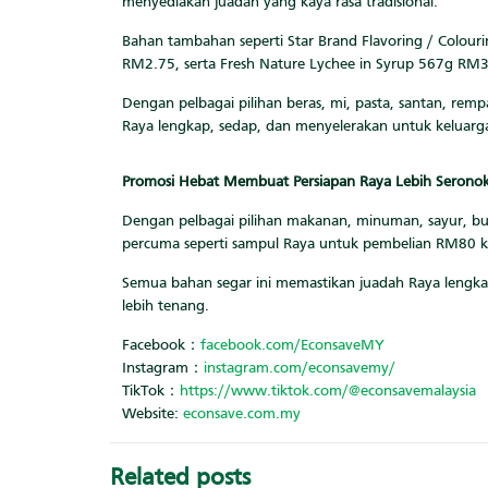
menyediakan juadah yang kaya rasa tradisional.
Bahan tambahan seperti Star Brand Flavoring / Colour
RM2.75, serta Fresh Nature Lychee in Syrup 567g R
Dengan pelbagai pilihan beras, mi, pasta, santan, rem
Raya lengkap, sedap, dan menyelerakan untuk keluarga
Promosi Hebat Membuat Persiapan Raya Lebih Serono
Dengan pelbagai pilihan makanan, minuman, sayur, bua
percuma seperti sampul Raya untuk pembelian RM80 k
Semua bahan segar ini memastikan juadah Raya lengk
lebih tenang.
Facebook：
facebook.com/EconsaveMY
Instagram：
instagram.com/econsavemy/
TikTok：
https://www.tiktok.com/@econsavemalaysia
Website:
econsave.com.my
Related posts