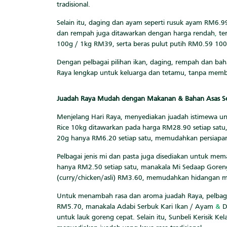
tradisional.
Selain itu, daging dan ayam seperti rusuk ayam RM6.
dan rempah juga ditawarkan dengan harga rendah
,
te
100g / 1kg RM39, serta beras pulut putih RM0.59 100
Dengan pelbagai pilihan ikan, daging, rempah dan bah
Raya lengkap untuk keluarga dan tetamu, tanpa memb
Juadah Raya Mudah dengan Makanan & Bahan Asas S
Menjelang Hari Raya, menyediakan juadah istimewa un
Rice 10kg ditawarkan pada harga RM28.90 setiap satu, 
20g hanya RM6.20 setiap satu, memudahkan persiapan 
Pelbagai jenis mi dan pasta juga disediakan untuk me
hanya RM2.50 setiap satu, manakala Mi Sedaap Goreng 
(curry/chicken/asli) RM3.60, memudahkan hidangan m
Untuk menambah rasa dan aroma juadah Raya, pelbagai
RM5.70, manakala Adabi Serbuk Kari Ikan / Ayam
&
D
untuk lauk goreng cepat. Selain itu, Sunbeli Kerisi