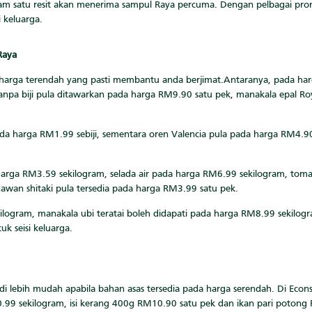
am satu resit akan menerima sampul Raya percuma. Dengan pelbagai promo
i keluarga.
Raya
n harga terendah yang pasti membantu anda berjimat.Antaranya, pada ha
anpa biji pula ditawarkan pada harga RM9.90 satu pek, manakala epal R
da harga RM1.99 sebiji, sementara oren Valencia pula pada harga RM4.9
 harga RM3.59 sekilogram, selada air pada harga RM6.99 sekilogram, tom
awan shitaki pula tersedia pada harga RM3.99 satu pek.
kilogram, manakala ubi teratai boleh didapati pada harga RM8.99 sekilog
uk seisi keluarga.
i lebih mudah apabila bahan asas tersedia pada harga serendah. Di Econs
0.99 sekilogram, isi kerang 400g RM10.90 satu pek dan ikan pari potong