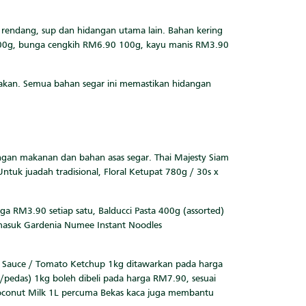
rendang, sup dan hidangan utama lain. Bahan kering
00g, bunga cengkih RM6.90 100g, kayu manis RM3.90
erakan. Semua bahan segar ini memastikan hidangan
ngan makanan dan bahan asas segar. Thai Majesty Siam
tuk juadah tradisional, Floral Ketupat 780g / 30s x
a RM3.90 setiap satu, Balducci Pasta 400g (assorted)
rmasuk Gardenia Numee Instant Noodles
li Sauce / Tomato Ketchup 1kg ditawarkan pada harga
pedas) 1kg boleh dibeli pada harga RM7.90, sesuai
Coconut Milk 1L percuma Bekas kaca juga membantu