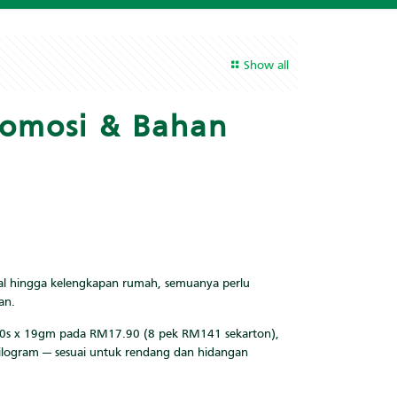
Show all
romosi & Bahan
al hingga kelengkapan rumah, semuanya perlu
an.
00s x 19gm pada RM17.90 (8 pek RM141 sekarton),
ekilogram — sesuai untuk rendang dan hidangan