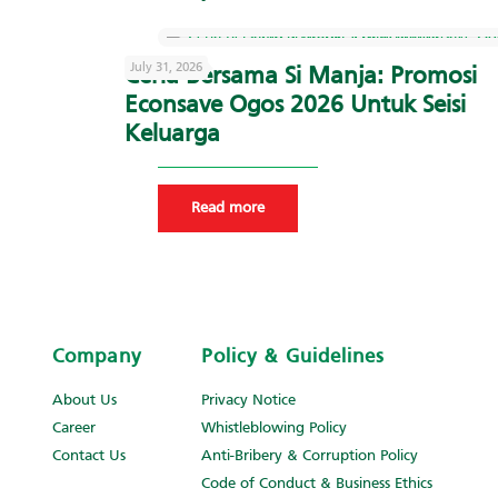
July 31, 2026
Ceria Bersama Si Manja: Promosi
Econsave Ogos 2026 Untuk Seisi
Keluarga
Read more
Company
Policy & Guidelines
About Us
Privacy Notice
Career
Whistleblowing Policy
Contact Us
Anti-Bribery & Corruption Policy
Code of Conduct & Business Ethics