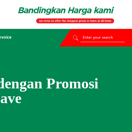
nvoice
dengan Promosi
save