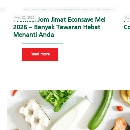
May 22, 2026
Apr
Promosi Jom Jimat Econsave Mei
Pr
2026 – Banyak Tawaran Hebat
Co
Menanti Anda
Read more