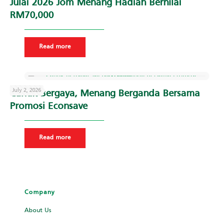
Julai 2026 Jom Menang Hadiah Bernilai
RM70,000
Read more
July 2, 2026
Cantik Bergaya, Menang Berganda Bersama
Promosi Econsave
Read more
Company
About Us