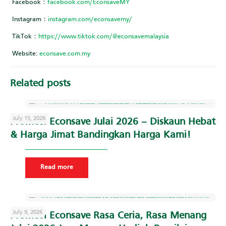
Facebook：
facebook.com/EconsaveMY
Instagram：
instagram.com/econsavemy/
TikTok：
https://www.tiktok.com/@econsavemalaysia
Website:
econsave.com.my
Related posts
July 15, 2026
Promosi Econsave Julai 2026 – Diskaun Hebat
& Harga Jimat Bandingkan Harga Kami!
Read more
July 9, 2026
Promosi Econsave Rasa Ceria, Rasa Menang