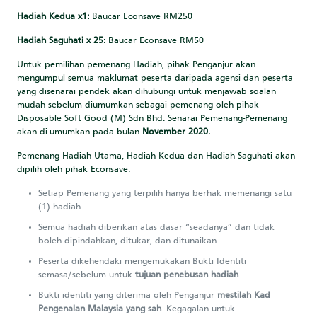
Hadiah Kedua x1:
Baucar Econsave RM250
Hadiah Saguhati x 25
: Baucar Econsave RM50
Untuk pemilihan pemenang Hadiah, pihak Penganjur akan
mengumpul semua maklumat peserta daripada agensi dan peserta
yang disenarai pendek akan dihubungi untuk menjawab soalan
mudah sebelum diumumkan sebagai pemenang oleh pihak
Disposable Soft Good (M) Sdn Bhd. Senarai Pemenang-Pemenang
akan di-umumkan pada bulan
November 2020.
Pemenang Hadiah Utama, Hadiah Kedua dan Hadiah Saguhati akan
dipilih oleh pihak Econsave.
Setiap Pemenang yang terpilih hanya berhak memenangi satu
(1) hadiah.
Semua hadiah diberikan atas dasar “seadanya” dan tidak
boleh dipindahkan, ditukar, dan ditunaikan.
Peserta dikehendaki mengemukakan Bukti Identiti
semasa/sebelum untuk
tujuan penebusan hadiah
.
Bukti identiti yang diterima oleh Penganjur
mestilah Kad
Pengenalan Malaysia yang sah
. Kegagalan untuk