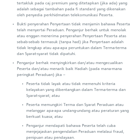
tertakluk pada caj premium yang ditetapkan (jika ada) yang
adalah sebagai tambahan pada fi standard yang dikenakan
oleh penyedia perkhidmatan telekomunikasi Peserta.
Bukti penyerahan Penyertaan tidak menjamin bahawa Peserta
telah menyertai Peraduan. Penganjur berhak untuk menolak
atau enggan menerima penyerahan Penyertaan Peserta atas
sebab-sebab termasuk (tanpa had) jika Penyertaan adalah
tidak lengkap atau apa-apa peruntukan dalam Terma-terma
dan Syarat-syarat tidak dipatuhi.
Penganjur berhak menyingkirkan dan/atau mengecualikan
Peserta dan/atau menarik baik Hadiah (pada mana-mana
peringkat Peraduan) jika –
Peserta tidak layak atau tidak memenuhi kriteria
kelayakan yang dibentangkan dalam Terma-terma dan
Syarat-syarat; atau
Peserta memungkiri Terma dan Syarat Peraduan atau
melanggar apa-apa undang-undang atau peraturan yang
berkuat kuasa; atau
Penganjur mendapati bahawa Peserta telah cuba
menjejajaskan pengendalian Peraduan melalaui fraud,
penipuan atau pendayaan.