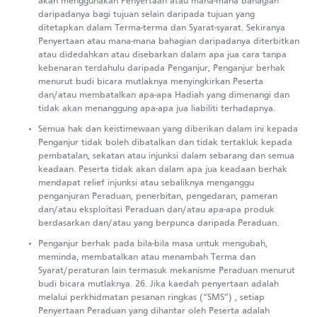
akan menggunakan Penyertaan atau mana-mana bahagian
daripadanya bagi tujuan selain daripada tujuan yang
ditetapkan dalam Terma-terma dan Syarat-syarat. Sekiranya
Penyertaan atau mana-mana bahagian daripadanya diterbitkan
atau didedahkan atau disebarkan dalam apa jua cara tanpa
kebenaran terdahulu daripada Penganjur, Penganjur berhak
menurut budi bicara mutlaknya menyingkirkan Peserta
dan/atau membatalkan apa-apa Hadiah yang dimenangi dan
tidak akan menanggung apa-apa jua liabiliti terhadapnya.
Semua hak dan keistimewaan yang diberikan dalam ini kepada
Penganjur tidak boleh dibatalkan dan tidak tertakluk kepada
pembatalan, sekatan atau injunksi dalam sebarang dan semua
keadaan. Peserta tidak akan dalam apa jua keadaan berhak
mendapat relief injunksi atau sebaliknya menganggu
penganjuran Peraduan, penerbitan, pengedaran, pameran
dan/atau eksploitasi Peraduan dan/atau apa-apa produk
berdasarkan dan/atau yang berpunca daripada Peraduan.
Penganjur berhak pada bila-bila masa untuk mengubah,
meminda, membatalkan atau menambah Terma dan
Syarat/peraturan lain termasuk mekanisme Peraduan menurut
budi bicara mutlaknya. 26. Jika kaedah penyertaan adalah
melalui perkhidmatan pesanan ringkas (“SMS”) , setiap
Penyertaan Peraduan yang dihantar oleh Peserta adalah