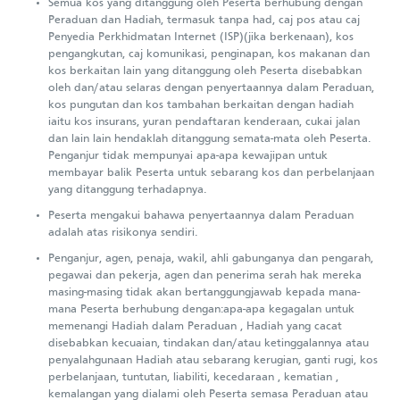
Semua kos yang ditanggung oleh Peserta berhubung dengan
Peraduan dan Hadiah, termasuk tanpa had, caj pos atau caj
Penyedia Perkhidmatan Internet (ISP)(jika berkenaan), kos
pengangkutan, caj komunikasi, penginapan, kos makanan dan
kos berkaitan lain yang ditanggung oleh Peserta disebabkan
oleh dan/atau selaras dengan penyertaannya dalam Peraduan,
kos pungutan dan kos tambahan berkaitan dengan hadiah
iaitu kos insurans, yuran pendaftaran kenderaan, cukai jalan
dan lain lain hendaklah ditanggung semata-mata oleh Peserta.
Penganjur tidak mempunyai apa-apa kewajipan untuk
membayar balik Peserta untuk sebarang kos dan perbelanjaan
yang ditanggung terhadapnya.
Peserta mengakui bahawa penyertaannya dalam Peraduan
adalah atas risikonya sendiri.
Penganjur, agen, penaja, wakil, ahli gabunganya dan pengarah,
pegawai dan pekerja, agen dan penerima serah hak mereka
masing-masing tidak akan bertanggungjawab kepada mana-
mana Peserta berhubung dengan:apa-apa kegagalan untuk
memenangi Hadiah dalam Peraduan , Hadiah yang cacat
disebabkan kecuaian, tindakan dan/atau ketinggalannya atau
penyalahgunaan Hadiah atau sebarang kerugian, ganti rugi, kos
perbelanjaan, tuntutan, liabiliti, kecedaraan , kematian ,
kemalangan yang dialami oleh Peserta semasa Peraduan atau