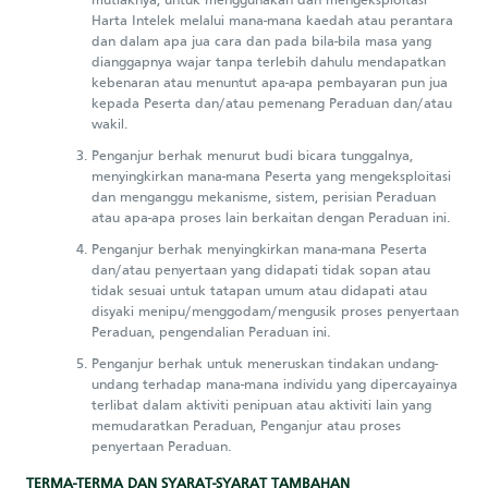
mutlaknya, untuk menggunakan dan mengeksploitasi
Harta Intelek melalui mana-mana kaedah atau perantara
dan dalam apa jua cara dan pada bila-bila masa yang
dianggapnya wajar tanpa terlebih dahulu mendapatkan
kebenaran atau menuntut apa-apa pembayaran pun jua
kepada Peserta dan/atau pemenang Peraduan dan/atau
wakil.
Penganjur berhak menurut budi bicara tunggalnya,
menyingkirkan mana-mana Peserta yang mengeksploitasi
dan menganggu mekanisme, sistem, perisian Peraduan
atau apa-apa proses lain berkaitan dengan Peraduan ini.
Penganjur berhak menyingkirkan mana-mana Peserta
dan/atau penyertaan yang didapati tidak sopan atau
tidak sesuai untuk tatapan umum atau didapati atau
disyaki menipu/menggodam/mengusik proses penyertaan
Peraduan, pengendalian Peraduan ini.
Penganjur berhak untuk meneruskan tindakan undang-
undang terhadap mana-mana individu yang dipercayainya
terlibat dalam aktiviti penipuan atau aktiviti lain yang
memudaratkan Peraduan, Penganjur atau proses
penyertaan Peraduan.
TERMA-TERMA DAN SYARAT-SYARAT TAMBAHAN