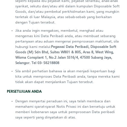
seperti kepada ibu pejabat kami, pejabat serantau, anak-anak
syarikat, sekutu dan/atau ahli dalam kumpulan Disposable Soft
Goods, dan/atau pembekal perkhidmatan kami, yang mungkin
terletak di luar Malaysia, atas sebab-sebab yang berkaitan
dengan Tujuan tersebut.
Jika anda ingin mengakses, membetul, menghad atau
mengemas kini Data Peribadi anda, atau membuat sebarang
pertanyaan atau aduan mengenai pemprosesan maklumat, sila
hubungi kami melalui:
Pegawai Data Peribadi, Disposable Soft
Goods (M) Sdn Bhd, Suites W801 & 805, Aras 8, West Wing,
Wisma Consplant 1, No.2 Jalan SS16/4, 47500 Subang Jaya,
Selangor. Tel 03- 56218808
Sila ambil perhatian bahawa ia akan menjadi keperluan bagi
kita untuk memproses Data Peribadi anda, tanpa mereka kami
tidak akan dapat menjalankan Tujuan tersebut.
PERSETUJUAN ANDA
Dengan menyertai peraduan ini, saya telah membaca dan
memahami syarat-syarat Notis Privasi ini dan bersetuju untuk
memberi kebenaran saya untuk pemprosesan Data peribadi
saya seperti yang dinyatakan di atas.