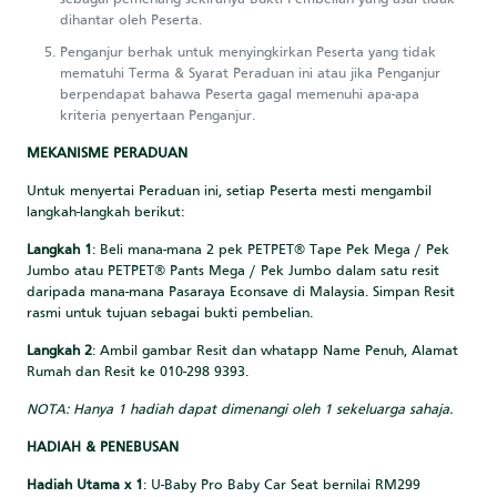
dihantar oleh Peserta.
Penganjur berhak untuk menyingkirkan Peserta yang tidak
mematuhi Terma & Syarat Peraduan ini atau jika Penganjur
berpendapat bahawa Peserta gagal memenuhi apa-apa
kriteria penyertaan Penganjur.
MEKANISME PERADUAN
Untuk menyertai Peraduan ini, setiap Peserta mesti mengambil
langkah-langkah berikut:
Langkah 1
: Beli mana-mana 2 pek PETPET® Tape Pek Mega / Pek
Jumbo atau PETPET® Pants Mega / Pek Jumbo dalam satu resit
daripada mana-mana Pasaraya Econsave di Malaysia. Simpan Resit
rasmi untuk tujuan sebagai bukti pembelian.
Langkah 2
: Ambil gambar Resit dan whatapp Name Penuh, Alamat
Rumah dan Resit ke 010-298 9393.
NOTA: Hanya 1 hadiah dapat dimenangi oleh 1 sekeluarga sahaja.
HADIAH & PENEBUSAN
Hadiah Utama x 1
: U-Baby Pro Baby Car Seat bernilai RM299