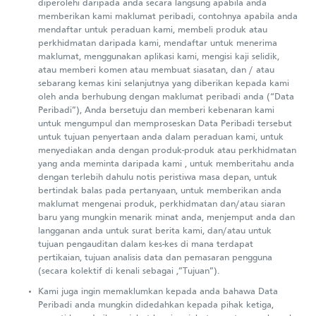
diperolehi daripada anda secara langsung apabila anda
memberikan kami maklumat peribadi, contohnya apabila anda
mendaftar untuk peraduan kami, membeli produk atau
perkhidmatan daripada kami, mendaftar untuk menerima
maklumat, menggunakan aplikasi kami, mengisi kaji selidik,
atau memberi komen atau membuat siasatan, dan / atau
sebarang kemas kini selanjutnya yang diberikan kepada kami
oleh anda berhubung dengan maklumat peribadi anda (“Data
Peribadi”), Anda bersetuju dan memberi kebenaran kami
untuk mengumpul dan memproseskan Data Peribadi tersebut
untuk tujuan penyertaan anda dalam peraduan kami, untuk
menyediakan anda dengan produk-produk atau perkhidmatan
yang anda meminta daripada kami , untuk memberitahu anda
dengan terlebih dahulu notis peristiwa masa depan, untuk
bertindak balas pada pertanyaan, untuk memberikan anda
maklumat mengenai produk, perkhidmatan dan/atau siaran
baru yang mungkin menarik minat anda, menjemput anda dan
langganan anda untuk surat berita kami, dan/atau untuk
tujuan pengauditan dalam kes-kes di mana terdapat
pertikaian, tujuan analisis data dan pemasaran pengguna
(secara kolektif di kenali sebagai ,”Tujuan”).
Kami juga ingin memaklumkan kepada anda bahawa Data
Peribadi anda mungkin didedahkan kepada pihak ketiga,