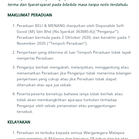
terma dan Syarat-syarat pada bila-bila masa tanpa notis terdahulu.
MAKLUMAT PERADUAN
Peraduan BELI & MENANG dianjurkan oleh Disposable Soft
Good (M) Sdn Bhd (No.Syarikat 363685-A)(“Penganjur”).
Peraduan bermula pada 2 Oktober 2020, dan berakhir pada 1
November 2020 (“Tempoh Peraduan”).
Penyertaan yang diterima di luar Tempoh Peraduan tidak layak
menyertai Peraduan.
Penganjur berhak mengubah, melanjutkan, menggantung atau
menamatkan Peraduan jika Penganjur tidak menerima bilangan
penyertaan yang cukup atau jika Peraduan tidak dapat
diteruskan atas apa jua sebab.
Peserta-peserta bersetuju bahawa ianya tidak berhak atau
tidak akan membangkitkan apa-apa tuntutan terhadap
Penganjur oleh sebab penamatan atau penggantungan
tersebut.
KELAYAKAN
Peraduan ini terbuka kepada semua Warganegara Malaysia
yang menetap di Malaysia dan berumur 18 tahun dan ke atas