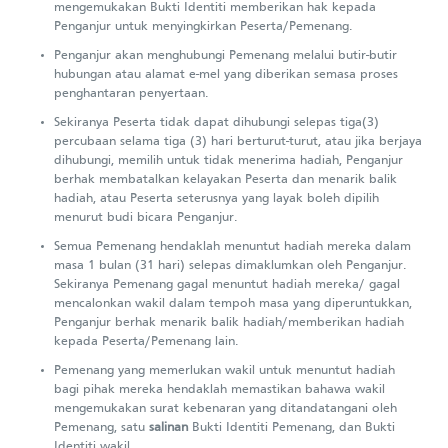
mengemukakan Bukti Identiti memberikan hak kepada
Penganjur untuk menyingkirkan Peserta/Pemenang.
Penganjur akan menghubungi Pemenang melalui butir-butir
hubungan atau alamat e-mel yang diberikan semasa proses
penghantaran penyertaan.
Sekiranya Peserta tidak dapat dihubungi selepas tiga(3)
percubaan selama tiga (3) hari berturut-turut, atau jika berjaya
dihubungi, memilih untuk tidak menerima hadiah, Penganjur
berhak membatalkan kelayakan Peserta dan menarik balik
hadiah, atau Peserta seterusnya yang layak boleh dipilih
menurut budi bicara Penganjur.
Semua Pemenang hendaklah menuntut hadiah mereka dalam
masa 1 bulan (31 hari) selepas dimaklumkan oleh Penganjur.
Sekiranya Pemenang gagal menuntut hadiah mereka/ gagal
mencalonkan wakil dalam tempoh masa yang diperuntukkan,
Penganjur berhak menarik balik hadiah/memberikan hadiah
kepada Peserta/Pemenang lain.
Pemenang yang memerlukan wakil untuk menuntut hadiah
bagi pihak mereka hendaklah memastikan bahawa wakil
mengemukakan surat kebenaran yang ditandatangani oleh
Pemenang, satu
salinan
Bukti Identiti Pemenang, dan Bukti
Identiti wakil.