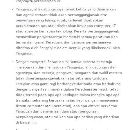
kos/caj/fi/perbelanjaan ini.
Penganjur, ahli gabungannya, pihak ketiga yang dibenarkan
dan agensi sertaan tidak akan bertanggungjawab atas
penyertaan yang hilang, rosak, terlewat disebabkan
perkhidmatan pos atau disebabkan kesilapan computer, IT
atau apa-apa kesilapan teknologi. Peserta bertanggungjawab
memastikan penyertaannya mematuhi semua peraturan dan
terma dan syarat Peraduan, dan bahawa penyertaannya
diterima oleh Penganjur dalam bentuk yang dikehendaki oleh
Penganjur.
Dengan menyertai Peraduan ini, semua peserta bersetuju
,melepaskan dan memastikan Penganjur, ahli gabungan dan
agensinya, dan pekerja, pengawai, pengarah dan wakil mereka
tidak dipertanggungjawabkan atas sebarang tuntutan,
kerugian atau ganti rugi berbangkit daripada atau berhubung
dengan penyertaan mereka dalam Peraduan(termasuk tetapi
tidak terhad pada apa-apa kesilapan dalam mengira apa-apa
transaksi, sebarang kerosakan atau kepincangan mana-mana
sistem computer atau peralatan), apa-apa aktiviti berkaitan
Peraduan dan penerimaan dan/atau (pengunaan,
penyalahgunaan, atau milikan apa-apa hadiah yang diberikan
di bawah ini.