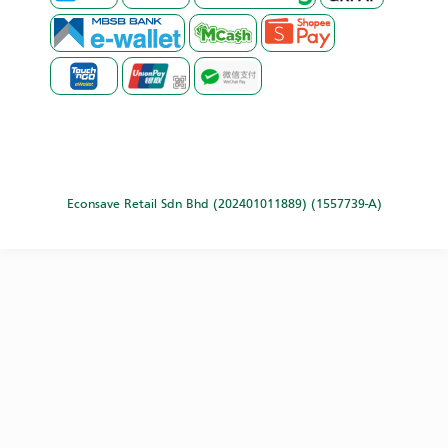
Econsave Retail Sdn Bhd (202401011889) (1557739-A)