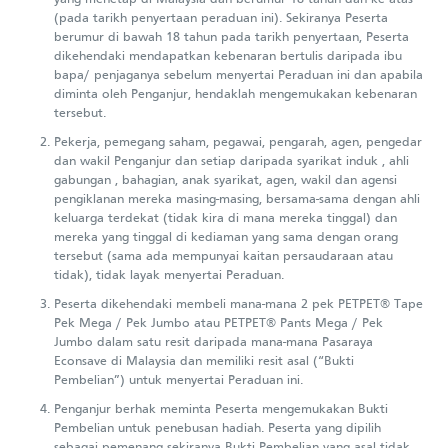
(pada tarikh penyertaan peraduan ini). Sekiranya Peserta
berumur di bawah 18 tahun pada tarikh penyertaan, Peserta
dikehendaki mendapatkan kebenaran bertulis daripada ibu
bapa/ penjaganya sebelum menyertai Peraduan ini dan apabila
diminta oleh Penganjur, hendaklah mengemukakan kebenaran
tersebut.
Pekerja, pemegang saham, pegawai, pengarah, agen, pengedar
dan wakil Penganjur dan setiap daripada syarikat induk , ahli
gabungan , bahagian, anak syarikat, agen, wakil dan agensi
pengiklanan mereka masing-masing, bersama-sama dengan ahli
keluarga terdekat (tidak kira di mana mereka tinggal) dan
mereka yang tinggal di kediaman yang sama dengan orang
tersebut (sama ada mempunyai kaitan persaudaraan atau
tidak), tidak layak menyertai Peraduan.
Peserta dikehendaki membeli mana-mana 2 pek PETPET® Tape
Pek Mega / Pek Jumbo atau PETPET® Pants Mega / Pek
Jumbo dalam satu resit daripada mana-mana Pasaraya
Econsave di Malaysia dan memiliki resit asal (“Bukti
Pembelian”) untuk menyertai Peraduan ini.
Penganjur berhak meminta Peserta mengemukakan Bukti
Pembelian untuk penebusan hadiah. Peserta yang dipilih
sebagai pemenang sekiranya Bukti Pembelian yang asal tidak